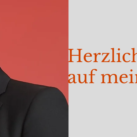
Herzli
auf mei